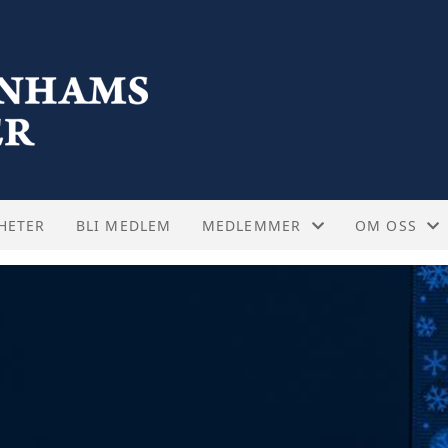
HETER
BLI MEDLEM
MEDLEMMER
OM OSS
FELLESTURER
STYRET
KAMPBILLETTER
VEDTEKTER
OFTE STILTE SPØRSMÅL - KAMP
ABOUT US -
SUPPORTERTREFF