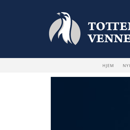
HJEM
NY