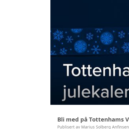
Bli med på Tottenhams V
Publisert av Marius Solberg Anfinsen