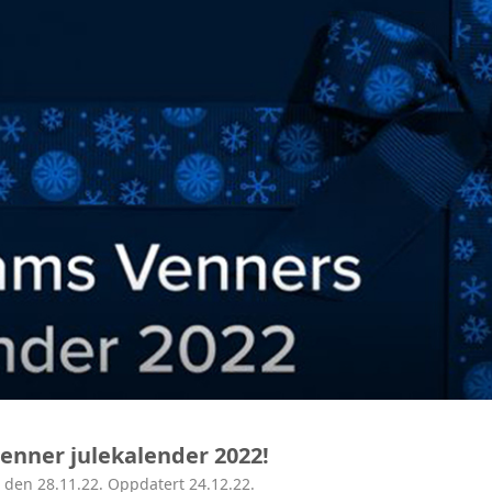
ÅRSMØTE
enner julekalender 2022!
 den 28.11.22. Oppdatert 24.12.22.