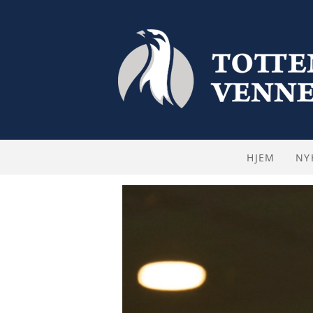
HJEM
NY