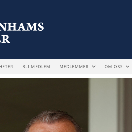
HETER
BLI MEDLEM
MEDLEMMER
OM OSS
FELLESTURER
STYRET
KAMPBILLETTER
VEDTEKTER
OFTE STILTE SPØRSMÅL - KAMP
ABOUT US -
SUPPORTERTREFF