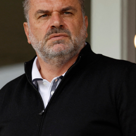
ÅRSMØTE