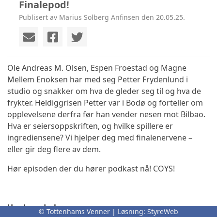
Finalepod!
Publisert av Marius Solberg Anfinsen den 20.05.25.
Ole Andreas M. Olsen, Espen Froestad og Magne
Mellem Enoksen har med seg Petter Frydenlund i
studio og snakker om hva de gleder seg til og hva de
frykter. Heldiggrisen Petter var i Bodø og forteller om
opplevelsene derfra før han vender nesen mot Bilbao.
Hva er seiersoppskriften, og hvilke spillere er
ingrediensene? Vi hjelper deg med finalenervene –
eller gir deg flere av dem.
Hør episoden der du hører podkast nå! COYS!
Her kan du høre oss
© Tottenhams Venner | Løsning:
StyreWeb