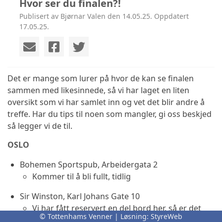
Hvor ser du finalen?!
Publisert av Bjørnar Valen den 14.05.25. Oppdatert
17.05.25.
Det er mange som lurer på hvor de kan se finalen
sammen med likesinnede, så vi har laget en liten
oversikt som vi har samlet inn og vet det blir andre å
treffe. Har du tips til noen som mangler, gi oss beskjed
så legger vi de til.
OSLO
Bohemen Sportspub, Arbeidergata 2
Kommer til å bli fullt, tidlig
Sir Winston, Karl Johans Gate 10
Vi har fått reservert en del bord her, så er det
© Tottenhams Venner | Løsning:
StyreWeb
fullt på Bohemen anbefaler vi Sir Winston kun