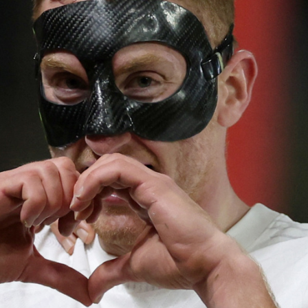
ÅRSMØTE