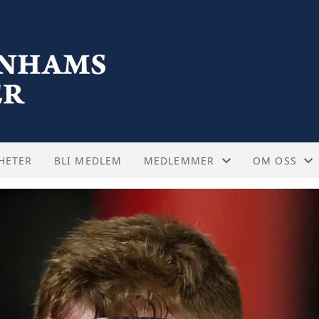
HETER
BLI MEDLEM
MEDLEMMER
OM OSS
FELLESTURER
STYRET
KAMPBILLETTER
VEDTEKTER
OFTE STILTE SPØRSMÅL - KAMP
ABOUT US -
SUPPORTERTREFF