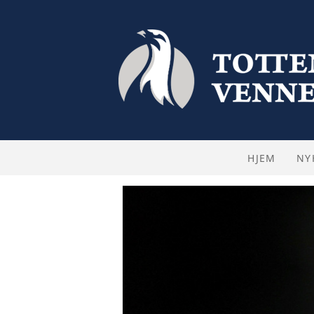
HJEM
NY