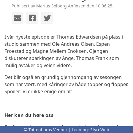
Publisert av Marius Solberg Anfinsen den 10.06.25.
I vår nyeste episode er Thomas Edwardsen på plass i
studio sammen med Ole Andreas Olsen, Espen
Froestad og Magne Mellem Enoksen. Gjengen
diskuterer sparkingen av Ange, Thomas Frank som
mulig avtaker og veien videre.
Det blir også en grundig gjennomgang av sesongen
som har vært, med kåringer av både topper og flopper.
Spoiler: Vi er ikke enige om alt.
Her kan du høre oss
Du finner den nye episoden, og hele arkivet med
© Tottenhams Venner | Løsning:
StyreWeb