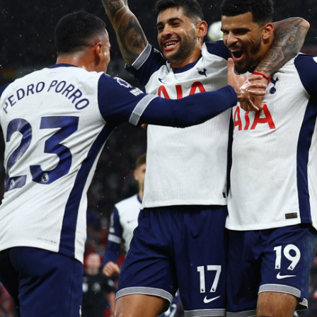
ÅRSMØTE