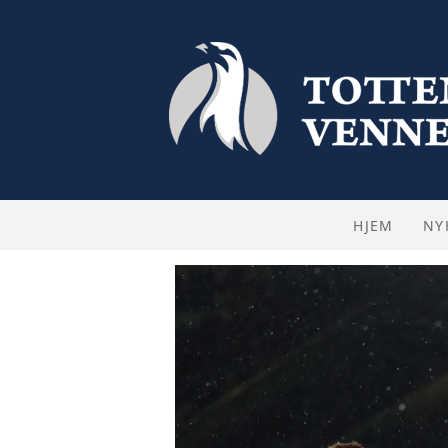
HJEM
NY