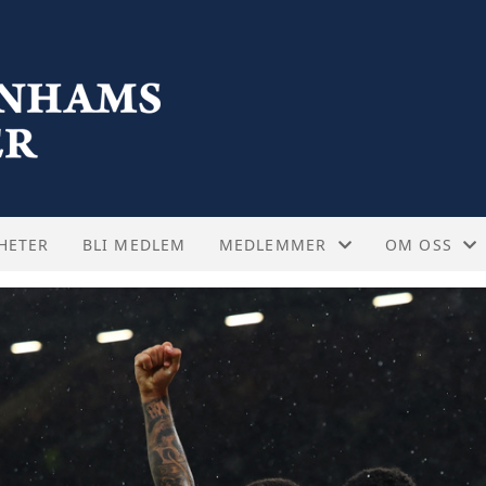
HETER
BLI MEDLEM
MEDLEMMER
OM OSS
FELLESTURER
STYRET
KAMPBILLETTER
VEDTEKTER
OFTE STILTE SPØRSMÅL - KAMP
ABOUT US -
SUPPORTERTREFF