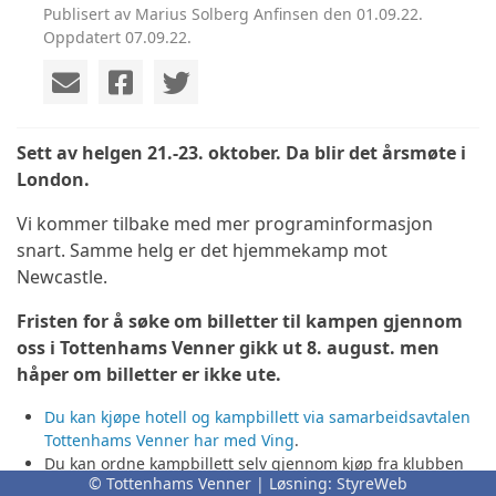
Publisert av Marius Solberg Anfinsen den 01.09.22.
Oppdatert 07.09.22.
Sett av helgen 21.-23. oktober. Da blir det årsmøte i
London.
Vi kommer tilbake med mer programinformasjon
snart. Samme helg er det hjemmekamp mot
Newcastle.
Fristen for å søke om billetter til kampen gjennom
oss i Tottenhams Venner gikk ut 8. august. men
håper om billetter er ikke ute.
Du kan kjøpe hotell og kampbillett via samarbeidsavtalen
Tottenhams Venner har med Ving
.
Du kan ordne kampbillett selv gjennom kjøp fra klubben
© Tottenhams Venner | Løsning:
StyreWeb
direkte, hvis det er noen ledige. Da ordner du også hotell