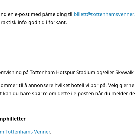
ÅRSMØTE
end en e-post med påmelding til
billett@tottenhamsvenner
ktisk info god tid i forkant.
 omvisning på Tottenham Hotspur Stadium og/eller Skywalk
i kommer til å annonsere hvilket hotell vi bor på. Velg gje
det kan du bare spørre om dette i e-posten når du melder de
mpbilletter
om Tottenhams Venner
.