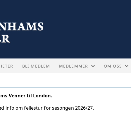
HETER
BLI MEDLEM
MEDLEMMER
OM OSS
FELLESTURER
STYRET
ams Venner til London.
KAMPBILLETTER
VEDTEKTER
d info om fellestur for sesongen 2026/27.
OFTE STILTE SPØRSMÅL - KAMP
ABOUT US -
SUPPORTERTREFF