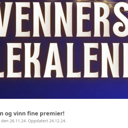
ÅRSMØTE
n og vinn fine premier!
 den 26.11.24. Oppdatert 24.12.24.