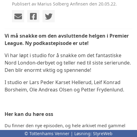
Publisert av Marius Solberg Anfinsen den 20.05.22.
Vi må snakke om den avsluttende helgen i Premier
League. Ny podkastepisode er ute!
Vi har løpt i studio for å snakke om det fantastiske
Nord London-derbyet og teller ned til siste serierunde.
Den blir enormt viktig og spennende!
I studio er Lars Peder Karset Hellerud, Leif Konrad
Borsheim, Ole Andreas Olsen og Petter Frydenlund.
Her kan du høre oss
Du finner den nye episoden, og hele arkivet med gammel
pratemoro fra Tottenhams Venner, der du hører podkast.
© Tottenhams Venner | Løsning:
StyreWeb